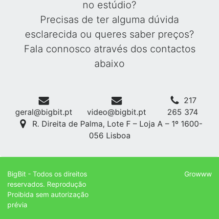
no estúdio?
Precisas de ter alguma dúvida
esclarecida ou queres saber preços?
Fala connosco através dos contactos
abaixo
217
geral@bigbit.pt
video@bigbit.pt
265 374
R. Direita de Palma, Lote F – Loja A – 1º 1600-
056 Lisboa
BigBit - Todos os direitos
Growww
reservados. Reprodução
Proibida sem autorização
prévia